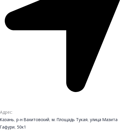
Адрес:
Казань
,
р-н Вахитовский
,
м. Площадь Тукая
,
улица Мазита
Гафури
,
50к1