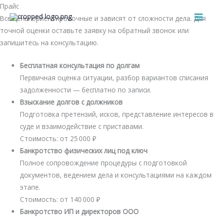
Перейти
Прайс
к
Все цены ориентировочные и зависят от сложности дела. Для
MAI
содержимому
точной оценки оставьте заявку на обратный звонок или
MEN
запишитесь на консультацию.
Бесплатная консультация по долгам
Первичная оценка ситуации, разбор вариантов списания
задолженности — бесплатно по записи.
Взыскание долгов с должников
Подготовка претензий, исков, представление интересов в
суде и взаимодействие с приставами.
Стоимость: от 25 000 ₽
Банкротство физических лиц под ключ
Полное сопровождение процедуры с подготовкой
документов, ведением дела и консультациями на каждом
этапе.
Стоимость: от 140 000 ₽
Банкротство ИП и директоров ООО